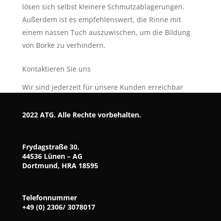
lösen sich selbst kleinere Schmutzablagerungen.
Außerdem ist es empfehlenswert, die Rinne mit
einem nassen Tuch auszuwischen, um die Bildung
von Borke zu verhindern.
Kontaktieren Sie uns
Wir sind jederzeit für unsere Kunden erreichbar
2022 ATG. Alle Rechte vorbehalten.
Frydagstraße 30,
44536 Lünen – AG
Dortmund, HRA 18595
Telefonnummer
+49 (0) 2306/ 3078017